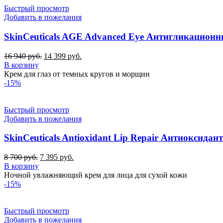
Быстрый просмотр
Добавить в пожелания
SkinCeuticals AGE Advanced Eye Антигликационн
Первоначальная
Текущая
16 940
руб.
14 399
руб.
цена
цена:
В корзину
составляла
14
Крем для глаз от темных кругов и морщин
16
399 руб..
-15%
940 руб..
Быстрый просмотр
Добавить в пожелания
SkinCeuticals Antioxidant Lip Repair Антиоксидан
Первоначальная
Текущая
8 700
руб.
7 395
руб.
цена
цена:
В корзину
составляла
7
Ночной увлажняющий крем для лица для сухой кожи
8
395 руб..
-15%
700 руб..
Быстрый просмотр
Добавить в пожелания