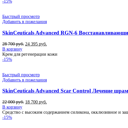
24
400 руб..
-15%
000 руб..
Быстрый просмотр
Добавить в пожелания
SkinCeuticals Advanced RGN-6 Восстанавливающ
Первоначальная
Текущая
28 700
руб.
24 395
руб.
цена
цена:
В корзину
составляла
24
Крем для регенерации кожи
28
395 руб..
-15%
700 руб..
Быстрый просмотр
Добавить в пожелания
SkinCeuticals Advanced Scar Control Лечение шра
Первоначальная
Текущая
22 000
руб.
18 700
руб.
цена
цена:
В корзину
составляла
18
Средство с высоким содержанием силикона, окклюзивное и за
22
700 руб..
-15%
000 руб..