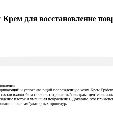
ir Крем для восстановление по
новления
защищающий и успокаивающий поврежденную кожу. Крем Epiderma
 состав входят бета-глюкан, титрованный экстракт центеллы аз
ждение клеток и уменьшая покраснения. Доказано, что применени
зования после амбулаторных процедур.