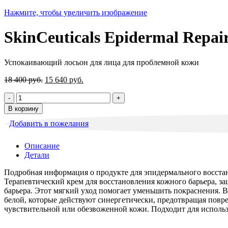
Нажмите, чтобы увеличить изображение
SkinCeuticals Epidermal Repa
Успокаивающий лосьон для лица для проблемной кожи
Первоначальная
Текущая
18 400
руб.
15 640
руб.
цена
цена:
Количество
составляла
15
товара
18
640 руб..
В корзину
SkinCeuticals
400 руб..
Добавить в пожелания
Epidermal
Repair
Крем
Описание
для
Детали
восстановление
поврежденной
Подробная информация о продукте для эпидермального восста
кожи
Терапевтический крем для восстановления кожного барьера, 
40
барьера. Этот мягкий уход помогает уменьшить покраснения. В
мл
белой, которые действуют синергетически, предотвращая повре
чувствительной или обезвоженной кожи. Подходит для исполь