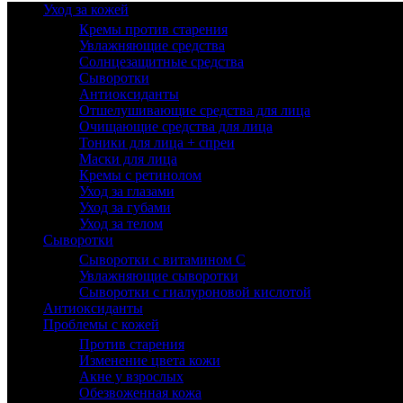
Уход за кожей
Кремы против старения
Увлажняющие средства
Солнцезащитные средства
Сыворотки
Антиоксиданты
Отшелушивающие средства для лица
Очищающие средства для лица
Тоники для лица + спреи
Маски для лица
Кремы с ретинолом
Уход за глазами
Уход за губами
Уход за телом
Сыворотки
Сыворотки с витамином С
Увлажняющие сыворотки
Сыворотки с гиалуроновой кислотой
Антиоксиданты
Проблемы с кожей
Против старения
Изменение цвета кожи
Акне у взрослых
Обезвоженная кожа