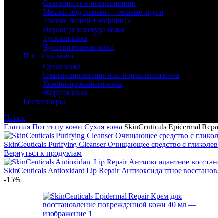
Склонность к покраснению
Мешки под глазами + темные круги
Тонкие линии + морщины
Неровная текстура кожи
Тусклая кожа
Чувствительная кожа
Пот типу кожи
Сухая кожа
Сбалансированная или нормальная кожа
Комбинированная кожа
Жирная кожа
Бестселлеры
Поиск
Главная
Пот типу кожи
Сухая кожа
SkinCeuticals Epidermal Re
SkinCeuticals Purifying Cleanser Очищающее средство с гликол
Вернуться к продуктам
SkinCeuticals Antioxidant Lip Repair Антиоксидантное восстано
-15%