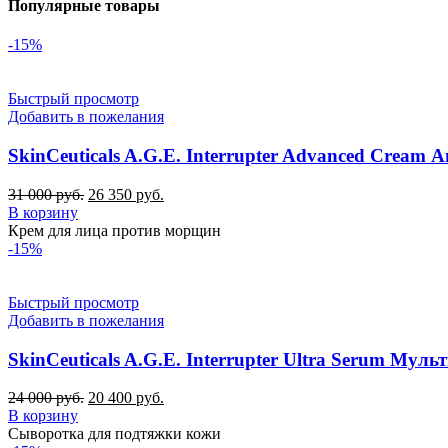
Популярные товары
-15%
Быстрый просмотр
Добавить в пожелания
SkinCeuticals A.G.E. Interrupter Advanced Cream
Первоначальная
Текущая
31 000
руб.
26 350
руб.
цена
цена:
В корзину
составляла
26
Крем для лица против морщин
31
350 руб..
-15%
000 руб..
Быстрый просмотр
Добавить в пожелания
SkinCeuticals A.G.E. Interrupter Ultra Serum М
Первоначальная
Текущая
24 000
руб.
20 400
руб.
цена
цена:
В корзину
составляла
20
Сыворотка для подтяжки кожи