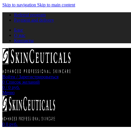
Skip to navigation
Skip to main content
Referral program
Payment and delivery
Блог
О нас
Контакты
Войти / Зарегистрироваться
0
Список желаний
0
/
0
руб.
Меню
0
0
руб.